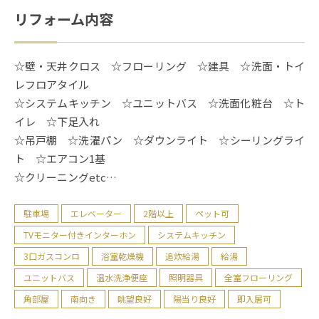
リフォーム内容
☆壁・天井クロス ☆フローリング ☆建具 ☆洗面・トイ
レフロアタイル
☆システムキッチン ☆ユニットバス ☆洗面化粧台 ☆ト
イレ ☆下足入れ
☆吊戸棚 ☆洗濯パン ☆ダウンライト ☆シーリングライ
ト ☆エアコン1基
☆クリーニングetc…
駐車場
エレベーター
2階以上
ペット可
TVモニター付きインターホン
システムキッチン
3口ガスコンロ
浴室乾燥機
追炊給湯
給湯
ユニットバス
温水洗浄便座
照明器具
全室フローリング
角部屋
南向き
眺望良好
陽当り良好
即入居可