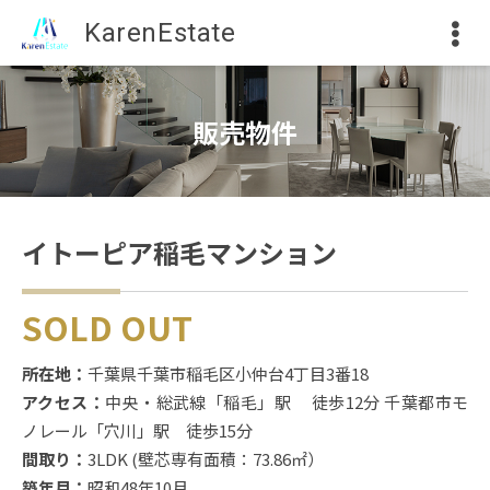
KarenEstate
販売物件
イトーピア稲毛マンション
SOLD OUT
所在地：
千葉県千葉市稲毛区小仲台4丁目3番18
アクセス：
中央・総武線「稲毛」駅 徒歩12分
千葉都市モ
ノレール「穴川」駅 徒歩15分
間取り：
3LDK (壁芯専有面積：73.86㎡）
築年月：
昭和48年10月