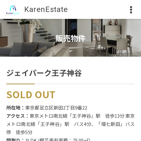
KarenEstate
販売物件
ジェイパーク王子神谷
SOLD OUT
所在地：
東京都足立区新田2丁目9番22
アクセス：
東京メトロ南北線「王子神谷」駅 徒歩13分
東京
メトロ南北線「王子神谷」駅 バス4分、「環七新田」バス
停 徒歩5分
間取り：
3LDK (壁芯専有面積：75.05㎡）