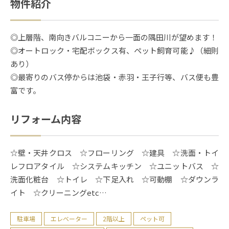
物件紹介
◎上層階、南向きバルコニーから一面の隅田川が望めます！
◎オートロック・宅配ボックス有、ペット飼育可能♪（細則
あり）
◎最寄りのバス停からは池袋・赤羽・王子行等、バス便も豊
富です。
リフォーム内容
☆壁・天井クロス ☆フローリング ☆建具 ☆洗面・トイ
レフロアタイル ☆システムキッチン ☆ユニットバス ☆
洗面化粧台 ☆トイレ ☆下足入れ ☆可動棚 ☆ダウンラ
イト ☆クリーニングetc…
駐車場
エレベーター
2階以上
ペット可