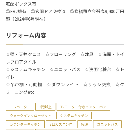
宅配ボックス有
◎EV2機有 ◎玄関ドア交換済 ◎修繕積立金残高9,900万円
超（2024年6月現在）
リフォーム内容
☆壁・天井クロス ☆フローリング ☆建具 ☆洗面・トイ
レフロアタイル
☆システムキッチン ☆ユニットバス ☆洗面化粧台 ☆ト
イレ
☆吊戸棚・可動棚 ☆ダウンライト ☆サッシ交換 ☆ク
リーニングetc…
エレベーター
2階以上
TVモニター付きインターホン
ウォークインクローゼット
システムキッチン
カウンターキッチン
3口ガスコンロ
給湯
ユニットバス