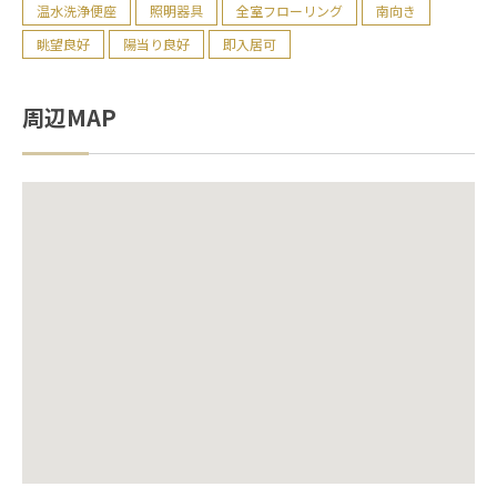
温水洗浄便座
照明器具
全室フローリング
南向き
眺望良好
陽当り良好
即入居可
周辺MAP