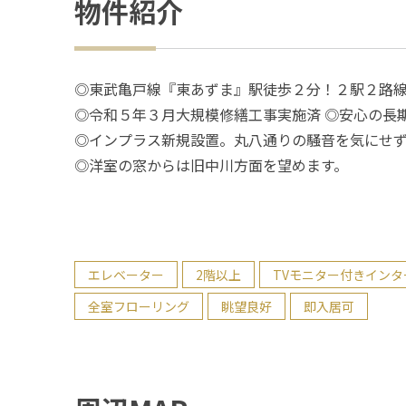
物件紹介
◎東武亀戸線『東あずま』駅徒歩２分！２駅２路
◎令和５年３月大規模修繕工事実施済 ◎安心の長
◎インプラス新規設置。丸八通りの騒音を気にせ
◎洋室の窓からは旧中川方面を望めます。
エレベーター
2階以上
TVモニター付きインタ
全室フローリング
眺望良好
即入居可