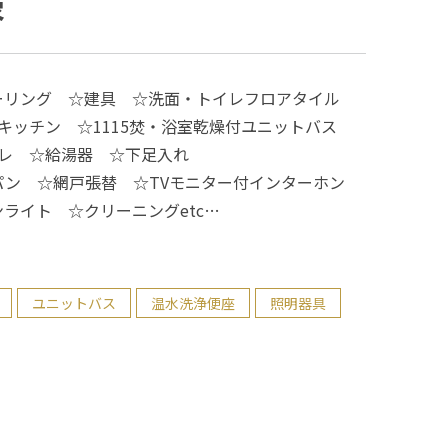
容
ーリング ☆建具 ☆洗面・トイレフロアタイル
テムキッチン ☆1115焚・浴室乾燥付ユニットバス
イレ ☆給湯器 ☆下足入れ
ン ☆網戸張替 ☆TVモニター付インターホン
ライト ☆クリーニングetc…
ユニットバス
温水洗浄便座
照明器具