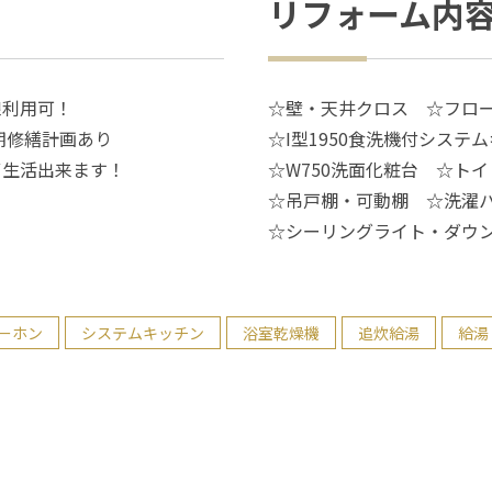
リフォーム内
線利用可！
☆壁・天井クロス ☆フロ
期修繕計画あり
☆I型1950食洗機付シス
ず生活出来ます！
☆W750洗面化粧台 ☆ト
☆吊戸棚・可動棚 ☆洗濯パ
☆シーリングライト・ダウン
ーホン
システムキッチン
浴室乾燥機
追炊給湯
給湯