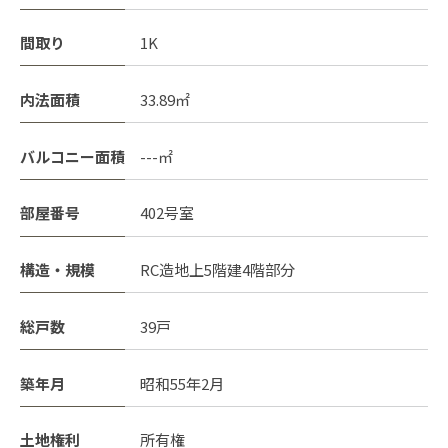
間取り
1K
内法面積
33.89㎡
バルコニー面積
---㎡
部屋番号
402号室
構造・規模
RC造地上5階建4階部分
総戸数
39戸
築年月
昭和55年2月
土地権利
所有権