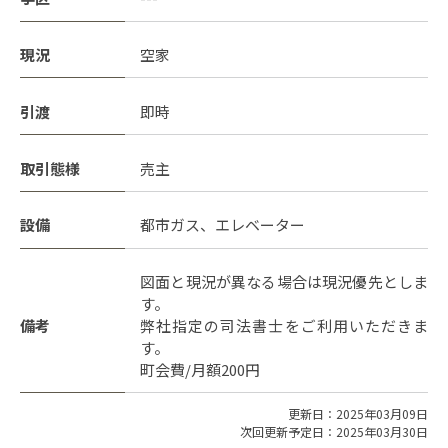
現況
空家
引渡
即時
取引態様
売主
設備
都市ガス、エレベーター
図面と現況が異なる場合は現況優先としま
す。
備考
弊社指定の司法書士をご利用いただきま
す。
町会費/月額200円
更新日：2025年03月09日
次回更新予定日：2025年03月30日