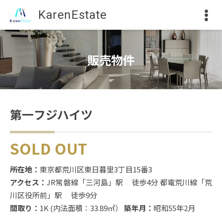
KarenEstate
販売物件
第一フジハイツ
SOLD OUT
所在地：
東京都荒川区東日暮里3丁目15番3
アクセス：
JR常磐線「三河島」駅 徒歩4分
都電荒川線「荒
川区役所前」駅 徒歩9分
間取り：
1K (内法面積：33.89㎡）
築年月：
昭和55年2月