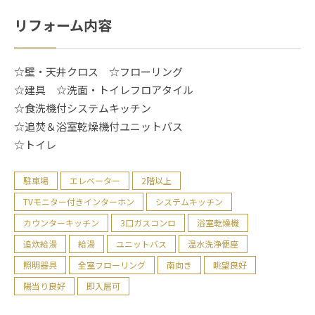
リフォーム内容
☆壁・天井クロス ☆フローリング
☆建具 ☆洗面・トイレフロアタイル
☆食洗機付システムキッチン
☆追焚＆浴室乾燥機付ユニットバス
☆トイレ
駐車場
エレベーター
2階以上
TVモニター付きインターホン
システムキッチン
カウンターキッチン
3口ガスコンロ
浴室乾燥機
追炊給湯
給湯
ユニットバス
温水洗浄便座
照明器具
全室フローリング
南向き
眺望良好
陽当り良好
即入居可