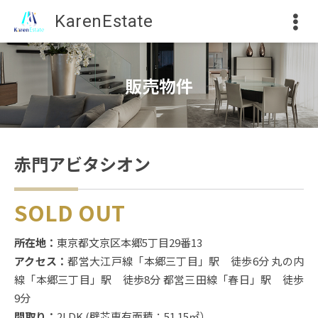
KarenEstate
販売物件
赤門アビタシオン
SOLD OUT
所在地：
東京都文京区本郷5丁目29番13
アクセス：
都営大江戸線「本郷三丁目」駅 徒歩6分
丸の内
線「本郷三丁目」駅 徒歩8分
都営三田線「春日」駅 徒歩
9分
間取り：
2LDK (壁芯専有面積：51.15㎡）